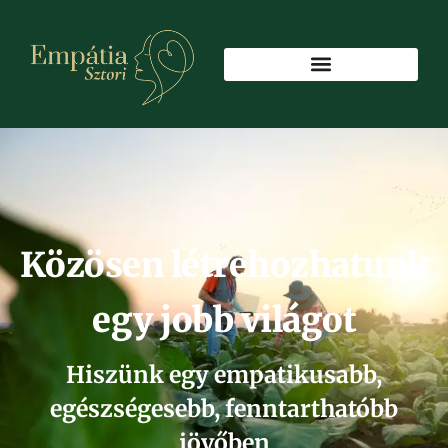
Közösen létrehozhatunk
egy jobb világot
Hiszünk egy empatikusabb,
egészségesebb, fenntarthatóbb
jövőben